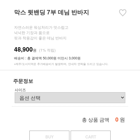
막스 뒷밴딩 7부 데님 반바지
자연스러운 워싱처리가 멋스럽고
넉넉한 기장과 품으로
핏과 착용감이 좋은 데님 반바지
48,900
원
(1% 적립)
배송비 : 총 결제액 50,000원 미만시 3,000원
※제주/도서지역은 추가배송비가 발생하며, 안내차 연락을 드리고 있습니다.
주문정보
사이즈
0
원
총 상품 금액
BUY
CART