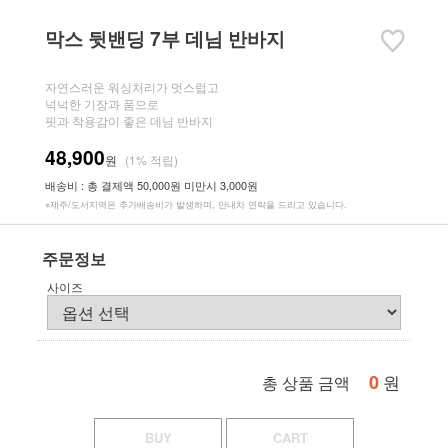
막스 뒷밴딩 7부 데님 반바지
자연스러운 워싱처리가 멋스럽고
넉넉한 기장과 품으로
핏과 착용감이 좋은 데님 반바지
48,900
원
(1% 적립)
배송비 : 총 결제액 50,000원 미만시 3,000원
※제주/도서지역은 추가배송비가 발생하며, 안내차 연락을 드리고 있습니다.
주문정보
사이즈
0
원
총 상품 금액
BUY
CART