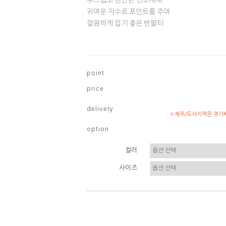
부드럽고 편안한 면소재에
귀여운 자수로 포인트를 주어
깔끔하게 입기 좋은 반팔티
p o i n t
p r i c e
d e l i v e r y
※제주/도서지역은 추가배
o p t i o n
컬러
사이즈