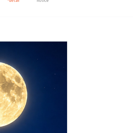
*detail
notice