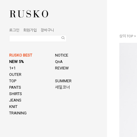
로그인
회원가입
장바구니
상의 TOP
>
RUSKO BEST
NOTICE
NEW 5%
QnA
1+1
REVIEW
OUTER
TOP
SUMMER
PANTS
세일코너
SHIRTS
JEANS
KNIT
TRAINING