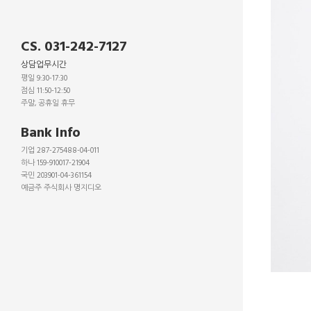
CS. 031-242-7127
상담업무시간
평일 9:30-17:30
점심 11:50-12:50
주말, 공휴일 휴무
_
Bank Info
기업 287-275488-04-011
하나 159-910017-21904
국민 203901-04-361154
예금주 주식회사 명지디오
_
_
_