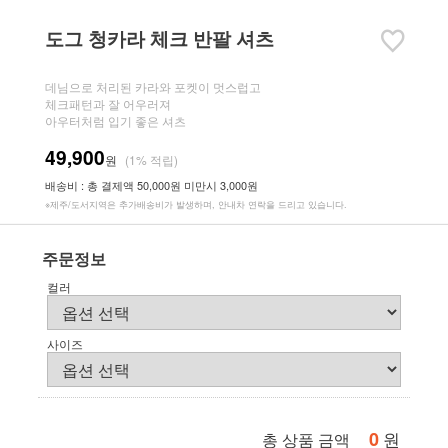
도그 청카라 체크 반팔 셔츠
데님으로 처리된 카라와 포켓이 멋스럽고
체크패턴과 잘 어우러져
아우터처럼 입기 좋은 셔츠
49,900
원
(1% 적립)
배송비 : 총 결제액 50,000원 미만시 3,000원
※제주/도서지역은 추가배송비가 발생하며, 안내차 연락을 드리고 있습니다.
주문정보
컬러
사이즈
0
원
총 상품 금액