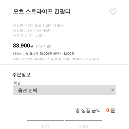
모츠 스트라이프 긴팔티
적당한 두께감으로 간절기에 좋은
잔잔한 스트라이프 패턴의
시보리 소매의 긴팔티
33,900
원
(1% 적립)
배송비 : 총 결제액 50,000원 미만시 3,000원
※제주/도서지역은 추가배송비가 발생하며, 안내차 연락을 드리고 있습니다.
주문정보
색상
0
원
총 상품 금액
BUY
CART