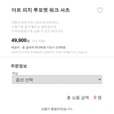
더트 피치 투포켓 워크 셔츠
코튼소재에 피치가공으로 탄탄하고
간절기에 잘 어울리는 컬러감으로
아우터겸용으로 입을 수 있는 워크셔츠
49,900
원
(1% 적립)
배송비 : 총 결제액 50,000원 미만시 3,000원
※제주/도서지역은 추가배송비가 발생하며, 안내차 연락을 드리고 있습니다.
주문정보
색상
0
원
총 상품 금액
상품이 품절되었습니다.