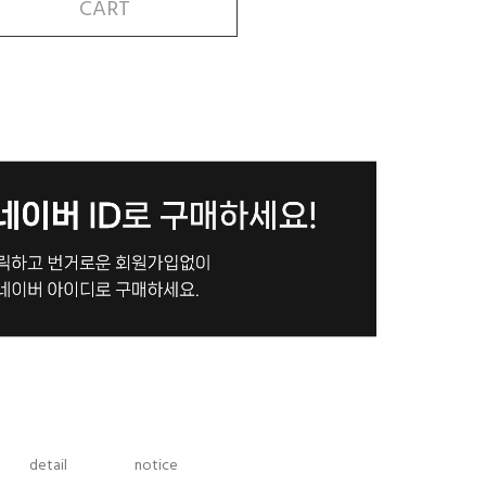
CART
detail
notice