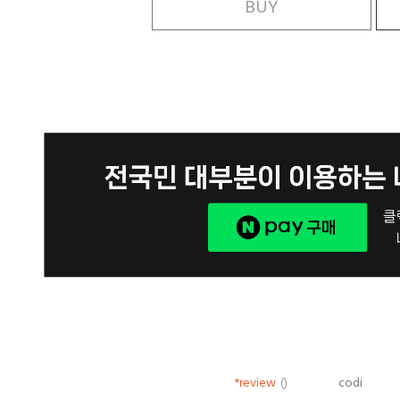
BUY
*review
()
codi