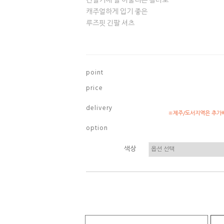
간절기에 잘 어울리는 컬러로
캐주얼하게 입기 좋은
루즈핏 긴팔 셔츠
p o i n t
p r i c e
d e l i v e r y
※제주/도서지역은 추가배
o p t i o n
색상