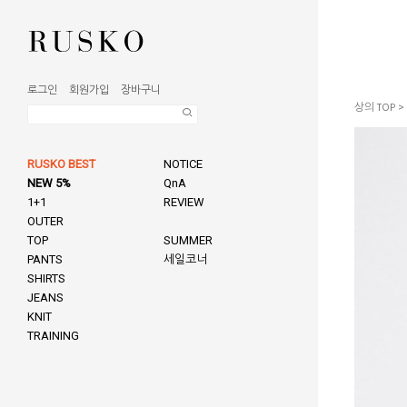
로그인
회원가입
장바구니
상의 TOP
>
RUSKO BEST
NOTICE
NEW 5%
QnA
1+1
REVIEW
OUTER
TOP
SUMMER
PANTS
세일코너
SHIRTS
JEANS
KNIT
TRAINING