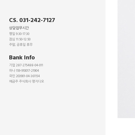
CS. 031-242-7127
상담업무시간
평일 9:30-17:30
점심 11:50-12:50
주말, 공휴일 휴무
_
Bank Info
기업 287-275488-04-011
하나 159-910017-21904
국민 203901-04-361154
예금주 주식회사 명지디오
_
_
_