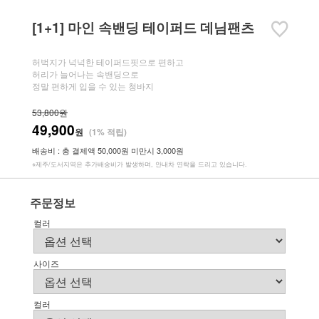
[1+1] 마인 속밴딩 테이퍼드 데님팬츠
허벅지가 넉넉한 테이퍼드핏으로 편하고
허리가 늘어나는 속밴딩으로
정말 편하게 입을 수 있는 청바지
53,800원
49,900
원
(1% 적립)
배송비 : 총 결제액 50,000원 미만시 3,000원
※제주/도서지역은 추가배송비가 발생하며, 안내차 연락을 드리고 있습니다.
주문정보
컬러
사이즈
컬러