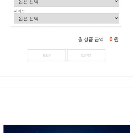
사이즈
0
원
총 상품 금액
BUY
CART