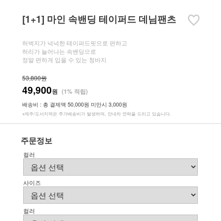
[1+1] 마인 속밴딩 테이퍼드 데님팬츠
허벅지가 넉넉한 테이퍼드핏으로 편하고
허리가 늘어나는 속밴딩으로
정말 편하게 입을 수 있는 청바지
53,800원
49,900
원
(1% 적립)
배송비 : 총 결제액 50,000원 미만시 3,000원
※제주/도서지역은 추가배송비가 발생하며, 안내차 연락을 드리고 있습니다.
주문정보
컬러
사이즈
컬러