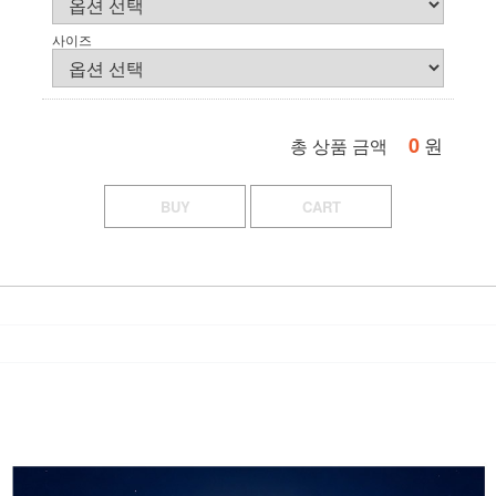
사이즈
0
원
총 상품 금액
BUY
CART