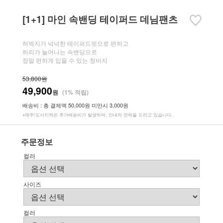
[1+1] 마인 속밴딩 테이퍼드 데님팬츠
허벅지가 넉넉한 테이퍼드핏으로 편하고
허리가 늘어나는 속밴딩으로
정말 편하게 입을 수 있는 청바지
53,800원
49,900
원
(1% 적립)
배송비 : 총 결제액 50,000원 미만시 3,000원
※제주/도서지역은 추가배송비가 발생하며, 안내차 연락을 드리고 있습니다.
주문정보
컬러
사이즈
컬러