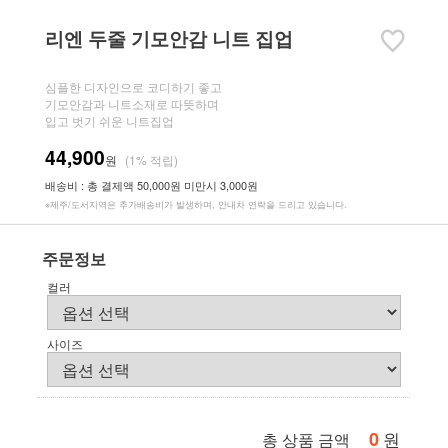
리엔 두줄 기모안감 니트 집업
심플한 디자인으로 코디하기 좋고
기모안감과 니트소재로 따뜻하며
입고 벗기 쉬운 니트집업
44,900
원
(1% 적립)
배송비 : 총 결제액 50,000원 미만시 3,000원
※제주/도서지역은 추가배송비가 발생하며, 안내차 연락을 드리고 있습니다.
주문정보
컬러
사이즈
0
원
총 상품 금액