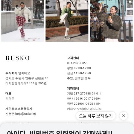
고객센터
031-242-7127
평일 09:30-17:30
주식회사 명지디오
점심 11:50-12:50
경기도 수원시 영통구 신원로 88
주말, 공휴일 휴무
디지털엠파이어2 103동 205호
계좌안내
대표
기업 287-275488-04-011
신현준
하나 159-910017-21904
국민 203901-04-361154
개인정보보호책임자
예금주 주식회사 명지디오
신현준(help@rusko.kr)
오늘 하루 보지 않기
통신판매업신고번호
Copyrightⓒ루스코All rights reserved.
2019-수원영통-0674
hotsing by makeshop.