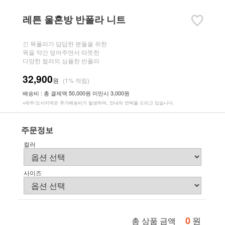
레튼 울혼방 반폴라 니트
긴 목폴라가 답답한 분들을 위한
목을 약간 덮어주면서 따뜻한
다양한 컬러의 심플한 반폴라
32,900
원
(1% 적립)
배송비 : 총 결제액 50,000원 미만시 3,000원
※제주/도서지역은 추가배송비가 발생하며, 안내차 연락을 드리고 있습니다.
주문정보
컬러
사이즈
0
원
총 상품 금액