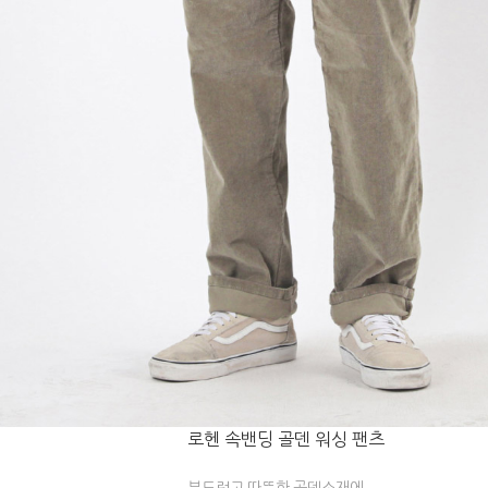
로헨 속밴딩 골덴 워싱 팬츠