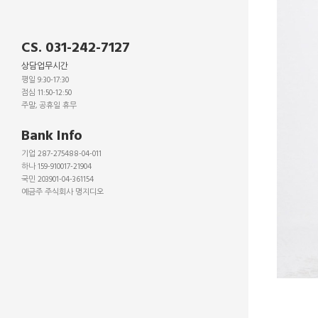
CS. 031-242-7127
상담업무시간
평일 9:30-17:30
점심 11:50-12:50
주말, 공휴일 휴무
_
Bank Info
기업 287-275488-04-011
하나 159-910017-21904
국민 203901-04-361154
예금주 주식회사 명지디오
_
_
_