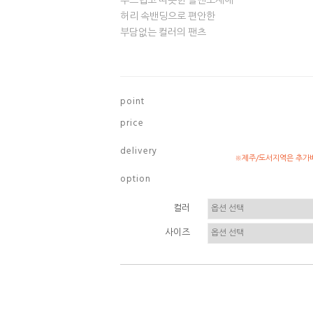
부드럽고 따뜻한 골덴소재에
허리 속밴딩으로 편안한
부담없는 컬러의 팬츠
p o i n t
p r i c e
d e l i v e r y
※제주/도서지역은 추가배
o p t i o n
컬러
사이즈