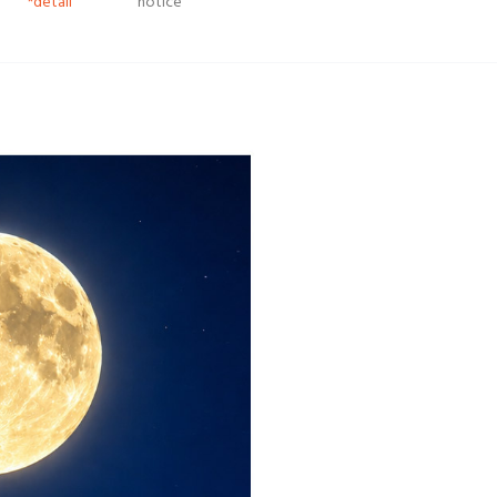
*detail
notice