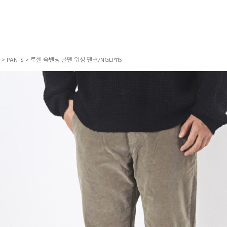
>
PANTS
> 로헨 속밴딩 골덴 워싱 팬츠/NGLP115