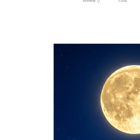
review
()
codi