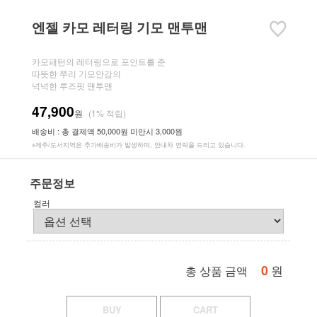
엔젤 카모 레터링 기모 맨투맨
카모패턴의 레터링으로 포인트를 준
따뜻한 쭈리 기모안감의
넉넉한 루즈핏 맨투맨
47,900
원
(1% 적립)
배송비 : 총 결제액 50,000원 미만시 3,000원
※제주/도서지역은 추가배송비가 발생하며, 안내차 연락을 드리고 있습니다.
주문정보
컬러
0
원
총 상품 금액
BUY
CART