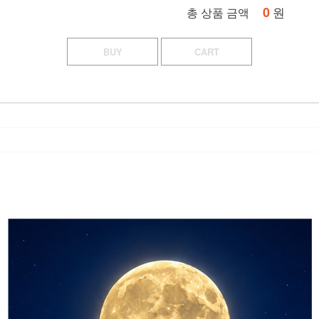
0
원
총 상품 금액
BUY
CART