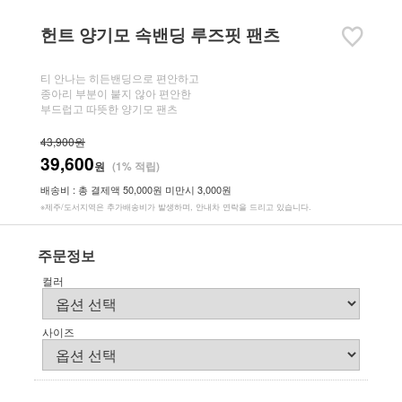
헌트 양기모 속밴딩 루즈핏 팬츠
티 안나는 히든밴딩으로 편안하고
종아리 부분이 붙지 않아 편안한
부드럽고 따뜻한 양기모 팬츠
43,900원
39,600
원
(1% 적립)
배송비 : 총 결제액 50,000원 미만시 3,000원
※제주/도서지역은 추가배송비가 발생하며, 안내차 연락을 드리고 있습니다.
주문정보
컬러
사이즈