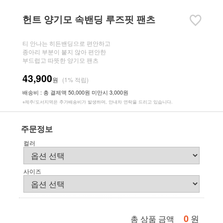
헌트 양기모 속밴딩 루즈핏 팬츠
티 안나는 히든밴딩으로 편안하고
종아리 부분이 붙지 않아 편안한
부드럽고 따뜻한 양기모 팬츠
43,900
원
(1% 적립)
배송비 : 총 결제액 50,000원 미만시 3,000원
※제주/도서지역은 추가배송비가 발생하며, 안내차 연락을 드리고 있습니다.
주문정보
컬러
사이즈
0
원
총 상품 금액