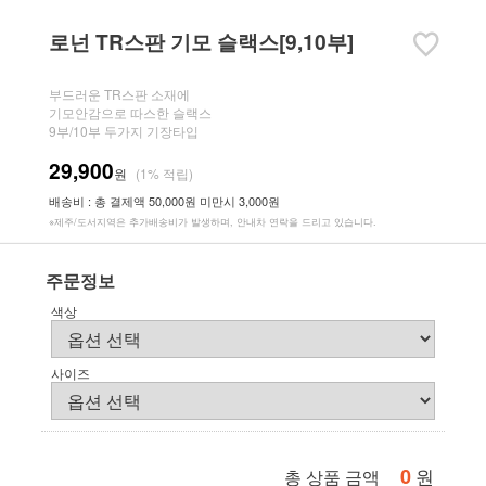
로넌 TR스판 기모 슬랙스[9,10부]
부드러운 TR스판 소재에
기모안감으로 따스한 슬랙스
9부/10부 두가지 기장타입
29,900
원
(1% 적립)
배송비 : 총 결제액 50,000원 미만시 3,000원
※제주/도서지역은 추가배송비가 발생하며, 안내차 연락을 드리고 있습니다.
주문정보
색상
사이즈
0
원
총 상품 금액