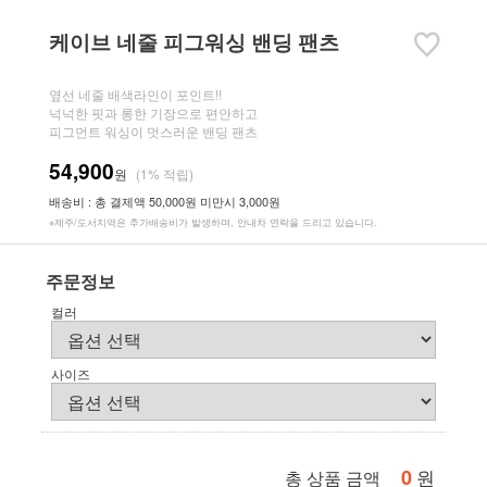
케이브 네줄 피그워싱 밴딩 팬츠
옆선 네줄 배색라인이 포인트!!
넉넉한 핏과 롱한 기장으로 편안하고
피그먼트 워싱이 멋스러운 밴딩 팬츠
54,900
원
(1% 적립)
배송비 : 총 결제액 50,000원 미만시 3,000원
※제주/도서지역은 추가배송비가 발생하며, 안내차 연락을 드리고 있습니다.
주문정보
컬러
사이즈
0
원
총 상품 금액