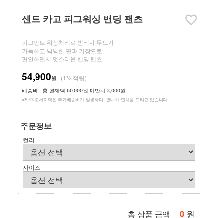
센트 카고 피그워싱 밴딩 팬츠
피그먼트 워싱처리로 빈티지 무드가
가득하고 넉넉한 핏과 기장으로
편안하면서 멋스러운 밴딩 팬츠
54,900
원
(1% 적립)
배송비 : 총 결제액 50,000원 미만시 3,000원
※제주/도서지역은 추가배송비가 발생하며, 안내차 연락을 드리고 있습니다.
주문정보
컬러
사이즈
0
원
총 상품 금액