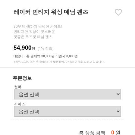
레이커 빈티지 워싱 데님 팬츠
30부터 46까지 넉넉한 사이즈!
빈티지한 워싱이 멋스러운
핏좋은 루즈핏 데님 팬츠
54,900
원
(1% 적립)
배송비 : 총 결제액 50,000원 미만시 3,000원
※제주/도서지역은 추가배송비가 발생하며, 안내차 연락을 드리고 있습니다.
주문정보
컬러
사이즈
0
원
총 상품 금액