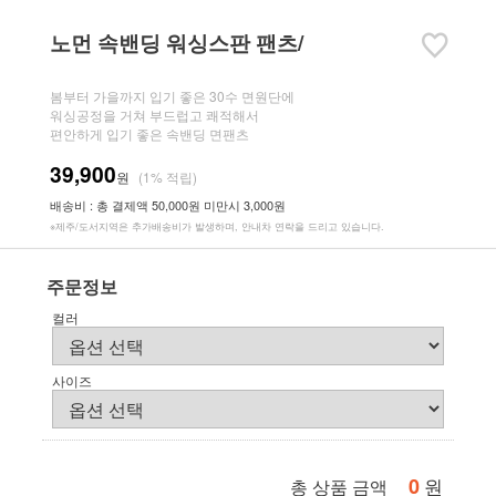
노먼 속밴딩 워싱스판 팬츠/
봄부터 가을까지 입기 좋은 30수 면원단에
워싱공정을 거쳐 부드럽고 쾌적해서
편안하게 입기 좋은 속밴딩 면팬츠
39,900
원
(1% 적립)
배송비 : 총 결제액 50,000원 미만시 3,000원
※제주/도서지역은 추가배송비가 발생하며, 안내차 연락을 드리고 있습니다.
주문정보
컬러
사이즈
0
원
총 상품 금액