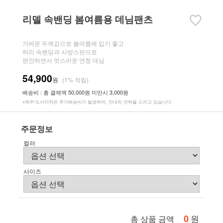
리델 속밴딩 봄여름용 데님팬츠
가벼운 두께감으로 봄여름에 입기 좋고
허리 속밴딩과 사방스판으로
편안하면서 멋스러운 연청 데님
54,900
원
(1% 적립)
배송비 : 총 결제액 50,000원 미만시 3,000원
※제주/도서지역은 추가배송비가 발생하며, 안내차 연락을 드리고 있습니다.
주문정보
컬러
사이즈
0
원
총 상품 금액