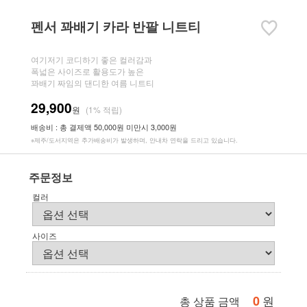
펜서 꽈배기 카라 반팔 니트티
여기저기 코디하기 좋은 컬러감과
폭넓은 사이즈로 활용도가 높은
꽈배기 짜임의 댄디한 여름 니트티
29,900
원
(1% 적립)
배송비 : 총 결제액 50,000원 미만시 3,000원
※제주/도서지역은 추가배송비가 발생하며, 안내차 연락을 드리고 있습니다.
주문정보
컬러
사이즈
0
원
총 상품 금액