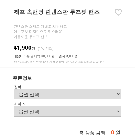
제프 속밴딩 린넨스판 루즈핏 팬츠
린넨스판 소재로 가볍고 시원하고
아웃포켓 디자인으로 멋스러운
여유로운 루즈핏 팬츠
41,900
원
(1% 적립)
배송비 : 총 결제액 50,000원 미만시 3,000원
※제주/도서지역은 추가배송비가 발생하며, 안내차 연락을 드리고 있습니다.
주문정보
컬러
사이즈
0
원
총 상품 금액