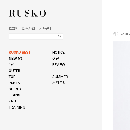
로그인
회원가입
장바구니
하의 PANT
RUSKO BEST
NOTICE
NEW 5%
QnA
1+1
REVIEW
OUTER
TOP
SUMMER
PANTS
세일코너
SHIRTS
JEANS
KNIT
TRAINING