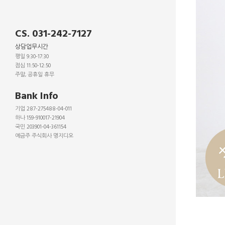
CS. 031-242-7127
상담업무시간
평일 9:30-17:30
점심 11:50-12:50
주말, 공휴일 휴무
_
Bank Info
기업 287-275488-04-011
하나 159-910017-21904
국민 203901-04-361154
예금주 주식회사 명지디오
_
_
_