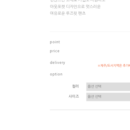
린넨스판 소재로 가볍고 시원하고
아웃포켓 디자인으로 멋스러운
여유로운 루즈핏 팬츠
p o i n t
p r i c e
d e l i v e r y
※제주/도서지역은 추가배
o p t i o n
컬러
사이즈