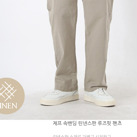
제프 속밴딩 린넨스판 루즈핏 팬츠