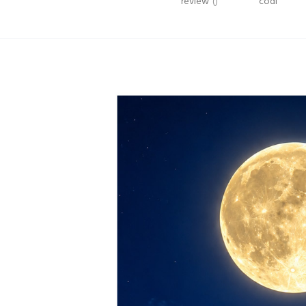
review
()
codi