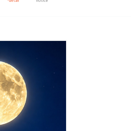
*detail
notice