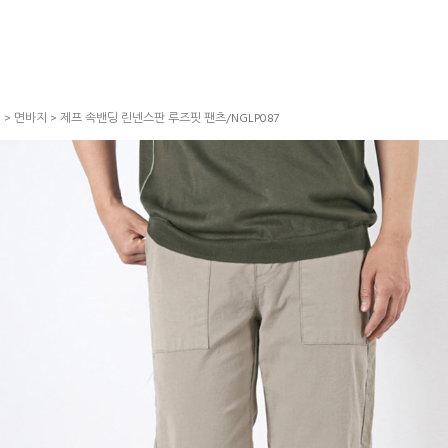
S
>
면바지
> 제프 속밴딩 린넨스판 루즈핏 팬츠/NGLP087