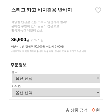
스티그 카고 비치겸용 반바지
적당한 텐션감 있는 소재의 일곱가지 컬러!
물빠짐 구멍이 있어 물놀이 겸용으로
활용가능한 데일리 쇼츠
35,900
원
(1% 적립)
배송비 : 총 결제액 50,000원 미만시 3,000원
※제주/도서지역은 추가배송비가 발생하며, 안내차 연락을 드리고 있습니다.
주문정보
컬러
사이즈
0
원
총 상품 금액