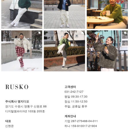
고객센터
031-242-7127
평일 09:30-17:30
주식회사 명지디오
점심 11:50-12:50
경기도 수원시 영통구 신원로 88
주말, 공휴일 휴무
디지털엠파이어2 103동 205호
계좌안내
대표
기업 287-275488-04-011
신현준
하나 159-910017-21904