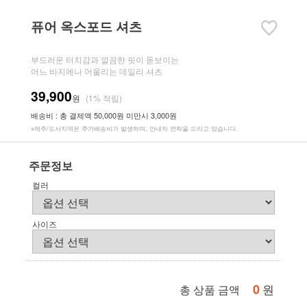
퓨어 옥스포드 셔츠
부드러운 터치감과 깔끔한 핏이 돋보이는
어느 바지에나 어울리는 데일리 셔츠
39,900
원
(1% 적립)
배송비 : 총 결제액 50,000원 미만시 3,000원
※제주/도서지역은 추가배송비가 발생하며, 안내차 연락을 드리고 있습니다.
주문정보
컬러
사이즈
0
원
총 상품 금액