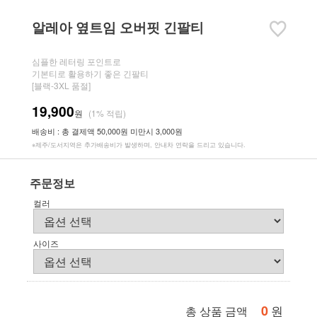
알레아 옆트임 오버핏 긴팔티
심플한 레터링 포인트로
기본티로 활용하기 좋은 긴팔티
[블랙-3XL 품절]
19,900
원
(1% 적립)
배송비 : 총 결제액 50,000원 미만시 3,000원
※제주/도서지역은 추가배송비가 발생하며, 안내차 연락을 드리고 있습니다.
주문정보
컬러
사이즈
0
원
총 상품 금액