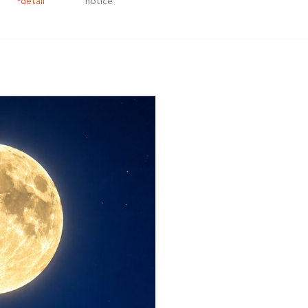
*detail
notice