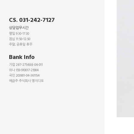
CS. 031-242-7127
상담업무시간
평일 9:30-17:30
점심 11:50-12:50
주말, 공휴일 휴무
_
Bank Info
기업 287-275488-04-011
하나 159-910017-21904
국민 203901-04-361154
예금주 주식회사 명지디오
_
_
_