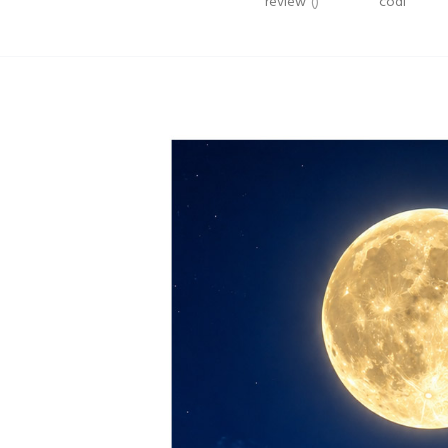
review
()
codi