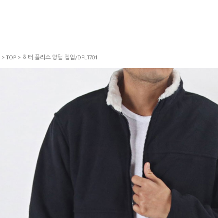
>
TOP
> 히터 플리스 양털 집업/DFLT701