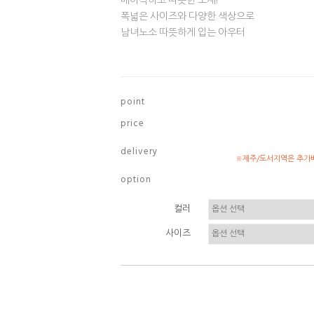
베이직하고 따뜻한 소재!
폭넓은 사이즈와 다양한 색상으로
남녀노소 따뜻하게 입는 아우터
p o i n t
p r i c e
d e l i v e r y
※제주/도서지역은 추가배
o p t i o n
컬러
사이즈