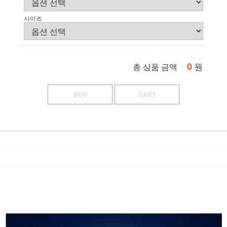
사이즈
0
원
총 상품 금액
BUY
CART