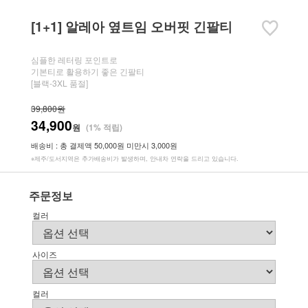
[1+1] 알레아 옆트임 오버핏 긴팔티
심플한 레터링 포인트로
기본티로 활용하기 좋은 긴팔티
[블랙-3XL 품절]
39,800원
34,900
원
(1% 적립)
배송비 : 총 결제액 50,000원 미만시 3,000원
※제주/도서지역은 추가배송비가 발생하며, 안내차 연락을 드리고 있습니다.
주문정보
컬러
사이즈
컬러