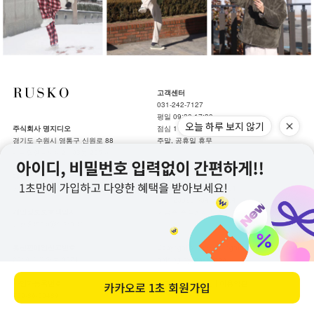
고객센터
031-242-7127
평일 09:30-17:30
오늘 하루 보지 않기
주식회사 명지디오
점심 11:50-12:50
경기도 수원시 영통구 신원로 88
주말, 공휴일 휴무
디지털엠파이어2 103동 205호
계좌안내
대표
기업 287-275488-04-011
신현준
하나 159-910017-21904
국민 203901-04-361154
개인정보보호책임자
예금주 주식회사 명지디오
신현준(help@rusko.kr)
통신판매업신고번호
Copyrightⓒ루스코All rights reserved.
2019-수원영통-0674
hotsing by makeshop.
사업자등록번호
개인정보처리방침
|
이용약관
카카오로
1초 회원가입
739-86-00489