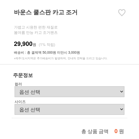
바운스 쿨스판 카고 조거
가볍고 시원한 편한 재질로
봄여름 만능 카고 조거팬츠
29,900
원
(1% 적립)
배송비 : 총 결제액 50,000원 미만시 3,000원
※제주/도서지역은 추가배송비가 발생하며, 안내차 연락을 드리고 있습니다.
주문정보
컬러
사이즈
0
원
총 상품 금액