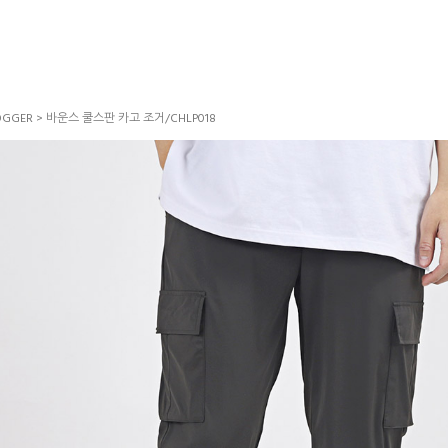
GGER
> 바운스 쿨스판 카고 조거/CHLP018