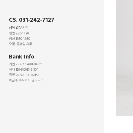
CS. 031-242-7127
상담업무시간
평일 9:30-17:30
점심 11:50-12:50
주말, 공휴일 휴무
_
Bank Info
기업 287-275488-04-011
하나 159-910017-21904
국민 203901-04-361154
예금주 주식회사 명지디오
_
_
_