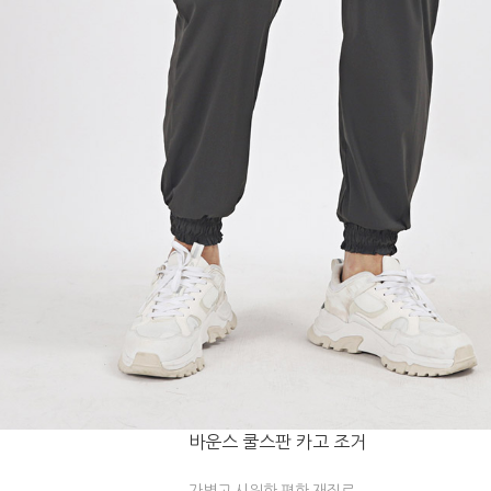
바운스 쿨스판 카고 조거