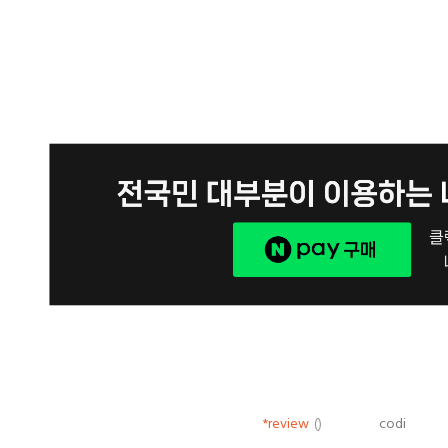
*review
()
codi