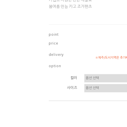
가볍고 시원한 편한 재질로
봄여름 만능 카고 조거팬츠
p o i n t
p r i c e
d e l i v e r y
※제주/도서지역은 추가배
o p t i o n
컬러
사이즈