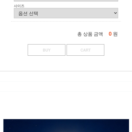
사이즈
0
원
총 상품 금액
BUY
CART