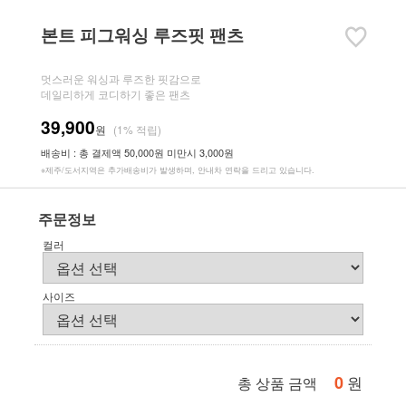
본트 피그워싱 루즈핏 팬츠
멋스러운 워싱과 루즈한 핏감으로
데일리하게 코디하기 좋은 팬츠
39,900
원
(1% 적립)
배송비 : 총 결제액 50,000원 미만시 3,000원
※제주/도서지역은 추가배송비가 발생하며, 안내차 연락을 드리고 있습니다.
주문정보
컬러
사이즈
0
원
총 상품 금액