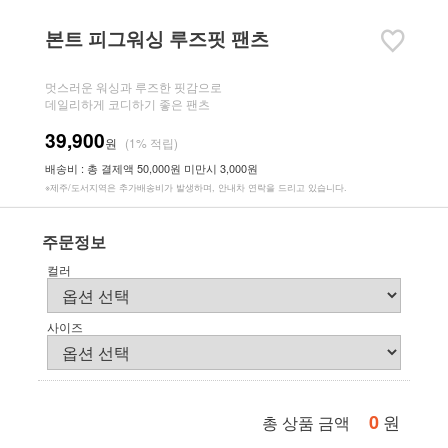
본트 피그워싱 루즈핏 팬츠
멋스러운 워싱과 루즈한 핏감으로
데일리하게 코디하기 좋은 팬츠
39,900
원
(1% 적립)
배송비 : 총 결제액 50,000원 미만시 3,000원
※제주/도서지역은 추가배송비가 발생하며, 안내차 연락을 드리고 있습니다.
주문정보
컬러
사이즈
0
원
총 상품 금액