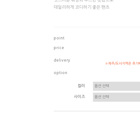
멋스러운 워싱과 루즈한 핏감으로
데일리하게 코디하기 좋은 팬츠
p o i n t
p r i c e
d e l i v e r y
※제주/도서지역은 추가배
o p t i o n
컬러
사이즈