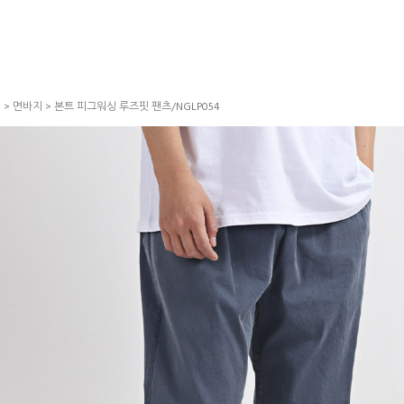
S
>
면바지
> 본트 피그워싱 루즈핏 팬츠/NGLP054