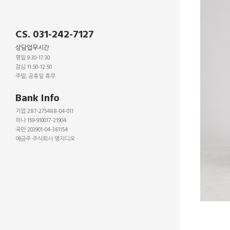
CS. 031-242-7127
상담업무시간
평일 9:30-17:30
점심 11:50-12:50
주말, 공휴일 휴무
_
Bank Info
기업 287-275488-04-011
하나 159-910017-21904
국민 203901-04-361154
예금주 주식회사 명지디오
_
_
_