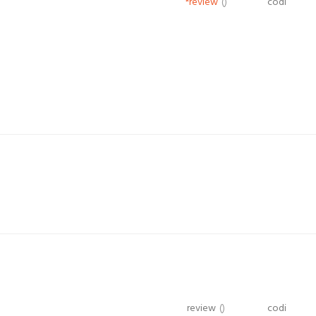
*review
()
codi
review
()
codi