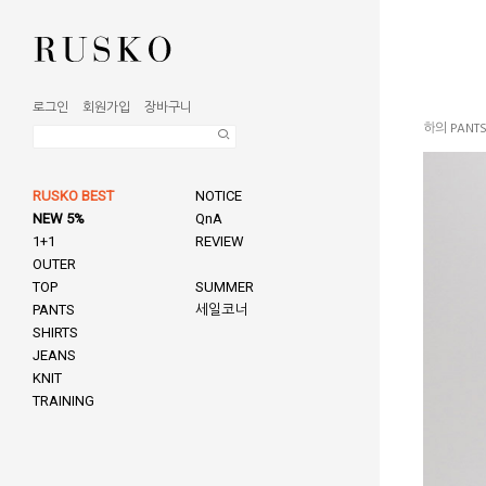
로그인
회원가입
장바구니
하의 PANT
RUSKO BEST
NOTICE
NEW 5%
QnA
1+1
REVIEW
OUTER
TOP
SUMMER
PANTS
세일코너
SHIRTS
JEANS
KNIT
TRAINING