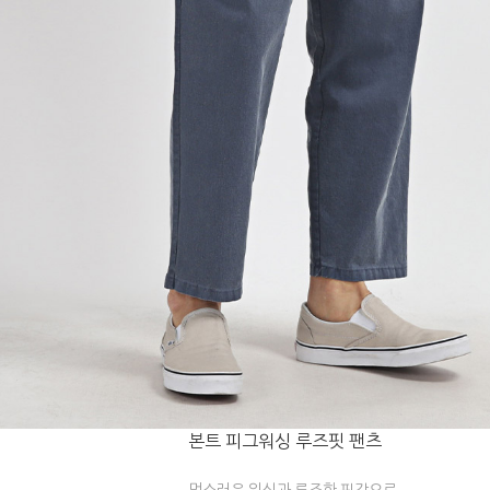
본트 피그워싱 루즈핏 팬츠