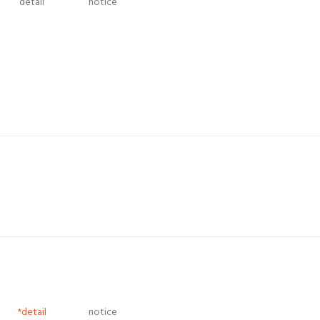
detail
notice
*detail
notice