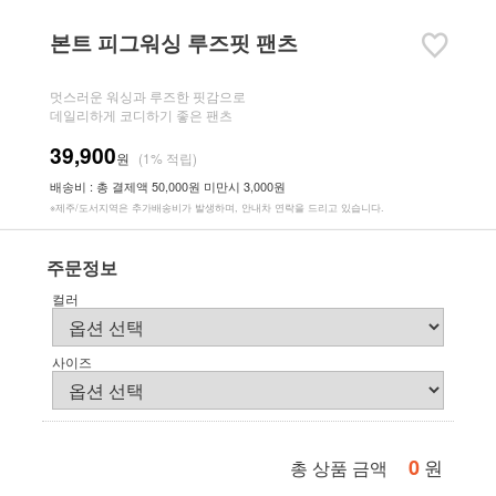
본트 피그워싱 루즈핏 팬츠
멋스러운 워싱과 루즈한 핏감으로
데일리하게 코디하기 좋은 팬츠
39,900
원
(1% 적립)
배송비 : 총 결제액 50,000원 미만시 3,000원
※제주/도서지역은 추가배송비가 발생하며, 안내차 연락을 드리고 있습니다.
주문정보
컬러
사이즈
0
원
총 상품 금액