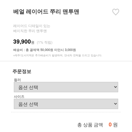
베얼 레이어드 쭈리 맨투맨
레이어드 디테일이 있는
베이직한 쭈리 맨투맨
39,900
원
(1% 적립)
배송비 : 총 결제액 50,000원 미만시 3,000원
※제주/도서지역은 추가배송비가 발생하며, 안내차 연락을 드리고 있습니다.
주문정보
컬러
사이즈
0
원
총 상품 금액