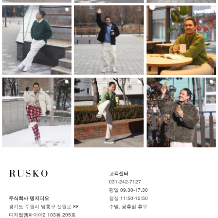
고객센터
031-242-7127
평일 09:30-17:30
주식회사 명지디오
점심 11:50-12:50
경기도 수원시 영통구 신원로 88
주말, 공휴일 휴무
디지털엠파이어2 103동 205호