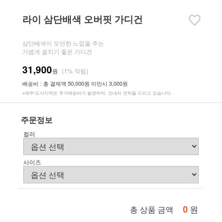
라이 삼단배색 오버핏 가디건
삼단배색이 모던한 느낌을 주는
가볍게 걸치기 좋은 가디건
31,900
원
(1% 적립)
배송비 : 총 결제액 50,000원 미만시 3,000원
※제주/도서지역은 추가배송비가 발생하며, 안내차 연락을 드리고 있습니다.
주문정보
컬러
사이즈
0
원
총 상품 금액