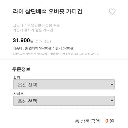
라이 삼단배색 오버핏 가디건
삼단배색이 모던한 느낌을 주는
가볍게 걸치기 좋은 가디건
31,900
원
(1% 적립)
배송비 : 총 결제액 50,000원 미만시 3,000원
※제주/도서지역은 추가배송비가 발생하며, 안내차 연락을 드리고 있습니다.
주문정보
컬러
사이즈
0
원
총 상품 금액