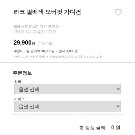
라코 팔배색 오버핏 가디건
팔배색과 라벨디자인 포인트!
가볍게 걸치기 좋은 가디건
29,900
원
(1% 적립)
배송비 : 총 결제액 50,000원 미만시 3,000원
※제주/도서지역은 추가배송비가 발생하며, 안내차 연락을 드리고 있습니다.
주문정보
컬러
사이즈
0
원
총 상품 금액