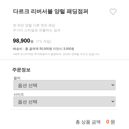
다르크 리버서블 양털 패딩점퍼
한 면은 양털 다른 면은 패딩
두가지 스타일로 연출하는 점퍼
98,900
원
(1% 적립)
배송비 : 총 결제액 50,000원 미만시 3,000원
※제주/도서지역은 추가배송비가 발생하며, 안내차 연락을 드리고 있습니다.
주문정보
컬러
사이즈
0
원
총 상품 금액