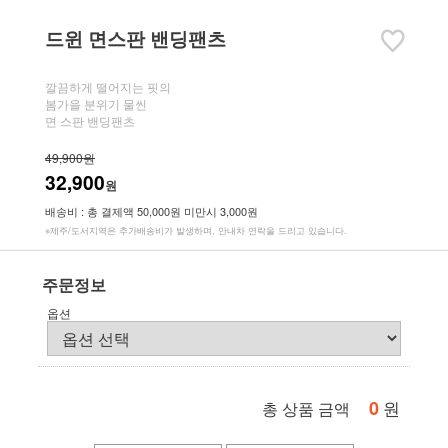
드윈 면스판 밴딩팬츠
깔끔하게 떨어지는 핏의
봄가을 분위기 물씬
면 스판 밴딩팬츠
49,900원
32,900
원
배송비 : 총 결제액 50,000원 미만시 3,000원
※제주/도서지역은 추가배송비가 발생하며, 안내차 연락을 드리고 있습니다.
주문정보
옵션
0
원
총 상품 금액