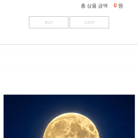
0
원
총 상품 금액
BUY
CART