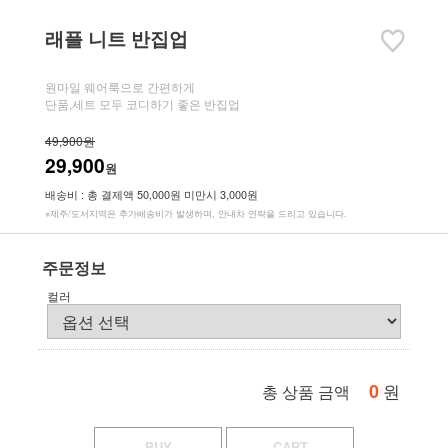
래플 니트 반집업
원마일 웨어룩으로 간편하게
단품,세트 모두 코디하기 좋은 반집업
49,900원
29,900
원
배송비 : 총 결제액 50,000원 미만시 3,000원
※제주/도서지역은 추가배송비가 발생하며, 안내차 연락을 드리고 있습니다.
주문정보
컬러
0
원
총 상품 금액
BUY
CART