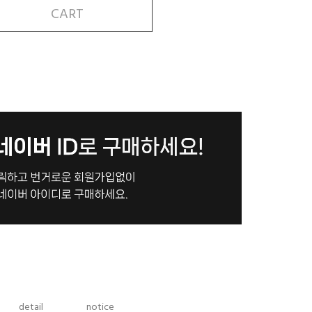
CART
detail
notice