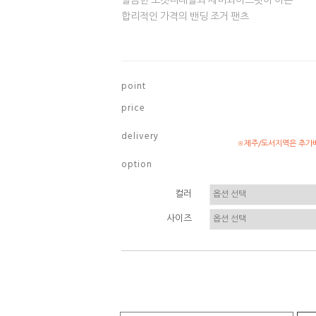
깔끔한 포켓디테일과 세미와이드핏이 이쁜
합리적인 가격의 밴딩 조거 팬츠
p o i n t
p r i c e
d e l i v e r y
※제주/도서지역은 추가배
o p t i o n
컬러
사이즈