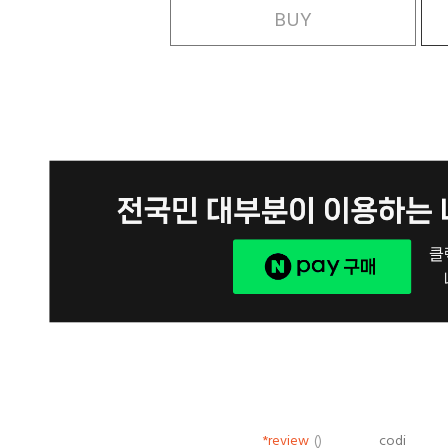
BUY
*review
()
codi