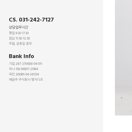
CS. 031-242-7127
상담업무시간
평일 9:30-17:30
점심 11:50-12:50
주말, 공휴일 휴무
_
Bank Info
기업 287-275488-04-011
하나 159-910017-21904
국민 203901-04-361154
예금주 주식회사 명지디오
_
_
_