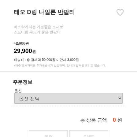
테오 D링 나일론 반팔티
바스락거리는 기분좋은 소재로
스포티한 무드가 좋은 반팔티
42,900원
29,900
원
배송비 : 총 결제액 50,000원 미만시 3,000원
※제주/도서지역은 추가배송비가 발생하며, 안내차 연락을 드리고 있습니다.
주문정보
옵션
0
원
총 상품 금액
BUY
CART