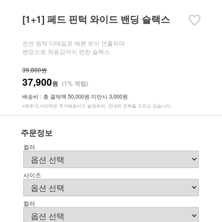
[1+1] 페드 핀턱 와이드 밴딩 슬랙스
전면 원턱 디테일로 예쁜 핏이 연출되며
밴딩으로 착용감까지 편한 슬랙스
39,800원
37,900
원
(1% 적립)
배송비 : 총 결제액 50,000원 미만시 3,000원
※제주/도서지역은 추가배송비가 발생하며, 안내차 연락을 드리고 있습니다.
주문정보
컬러
사이즈
컬러