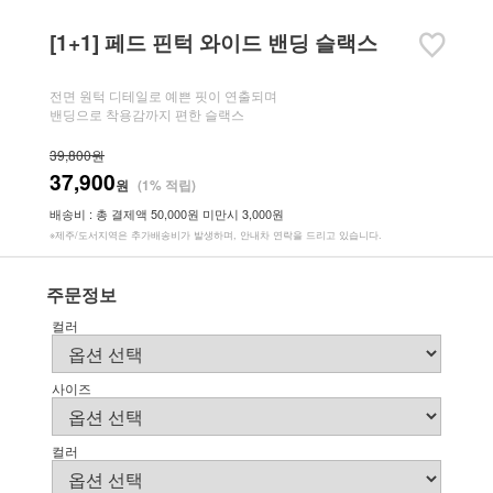
[1+1] 페드 핀턱 와이드 밴딩 슬랙스
전면 원턱 디테일로 예쁜 핏이 연출되며
밴딩으로 착용감까지 편한 슬랙스
39,800원
37,900
원
(1% 적립)
배송비 : 총 결제액 50,000원 미만시 3,000원
※제주/도서지역은 추가배송비가 발생하며, 안내차 연락을 드리고 있습니다.
주문정보
컬러
사이즈
컬러