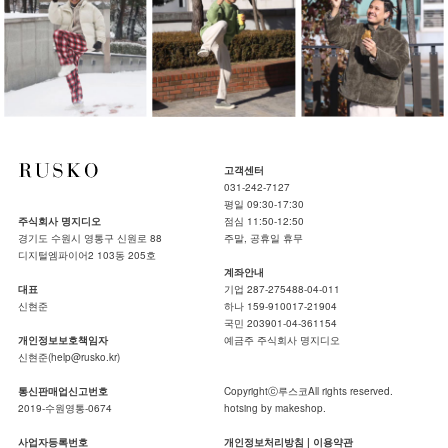
고객센터
031-242-7127
평일 09:30-17:30
주식회사 명지디오
점심 11:50-12:50
경기도 수원시 영통구 신원로 88
주말, 공휴일 휴무
디지털엠파이어2 103동 205호
계좌안내
대표
기업 287-275488-04-011
신현준
하나 159-910017-21904
국민 203901-04-361154
개인정보보호책임자
예금주 주식회사 명지디오
신현준(help@rusko.kr)
통신판매업신고번호
Copyrightⓒ루스코All rights reserved.
2019-수원영통-0674
hotsing by makeshop.
사업자등록번호
개인정보처리방침
|
이용약관